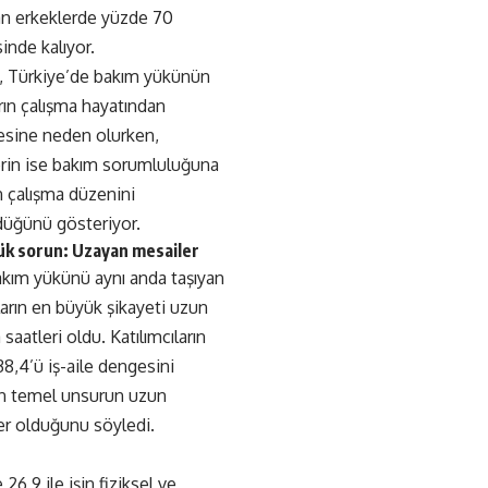
n erkeklerde yüzde 70
inde kalıyor.
i, Türkiye’de bakım yükünün
rın çalışma hayatından
esine neden olurken,
erin ise bakım sorumluluğuna
 çalışma düzenini
düğünü gösteriyor.
ük sorun: Uzayan mesailer
akım yükünü aynı anda taşıyan
ların en büyük şikayeti uzun
 saatleri oldu. Katılımcıların
8,4’ü iş-aile dengesini
n temel unsurun uzun
er olduğunu söyledi.
e 26,9 ile işin fiziksel ve