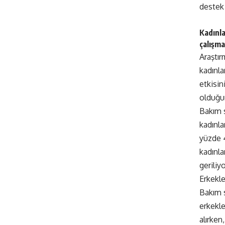
destek
Kadınla
çalışm
Araştı
kadınla
etkisin
olduğu
Bakım 
kadınla
yüzde 4
kadınla
geriliyo
Erkekle
Bakım 
erkekle
alırken