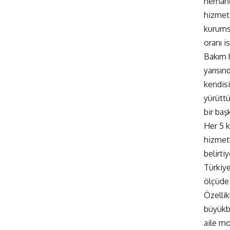
herhan
hizmeti
kurums
oranı i
Bakım 
yarısın
kendisi
yürütt
bir baş
Her 5 k
hizmetl
belirtiy
Türkiy
ölçüde 
Özelli
büyükba
aile m