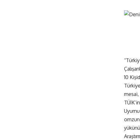
“Türki
Çalışan
10 Kişi
Türkiye
mesai, 
TÜİK’in
Uyumu” 
omzund
yükünü 
Araştı