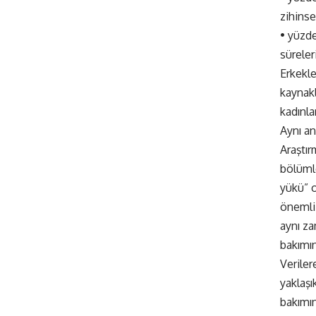
zihinse
•⁠ ⁠yüzd
süreleri
Erkekle
kaynakl
kadınla
Aynı an
Araştır
bölümle
yükü” o
önemli 
aynı za
bakımın
Veriler
yaklaşı
bakımı