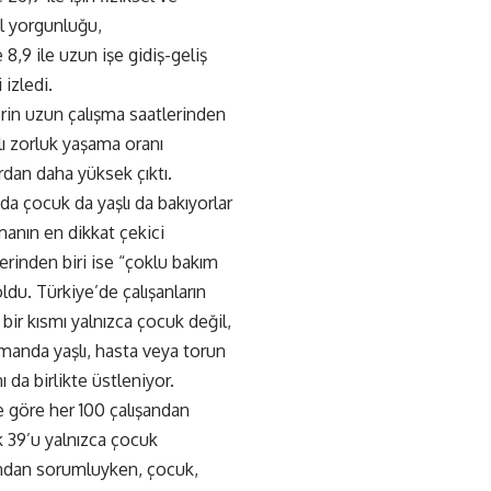
l yorgunluğu,
e 8,9 ile uzun işe gidiş-geliş
 izledi.
rin uzun çalışma saatlerinden
ı zorluk yaşama oranı
rdan daha yüksek çıktı.
da çocuk da yaşlı da bakıyorlar
manın en dikkat çekici
rinden biri ise “çoklu bakım
ldu. Türkiye’de çalışanların
bir kısmı yalnızca çocuk değil,
manda yaşlı, hasta veya torun
ı da birlikte üstleniyor.
e göre her 100 çalışandan
k 39’u yalnızca çocuk
ndan sorumluyken,
çocuk
,