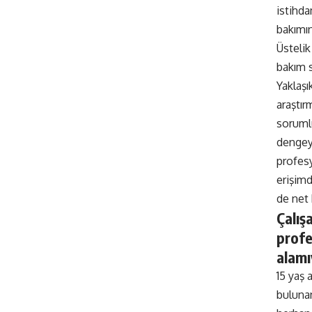
istihda
bakımın
Üstelik
bakım 
Yaklaşı
araştırm
sorumlu
dengey
profes
erişim
de net
Çalış
profe
alamı
15 yaş 
bulunan