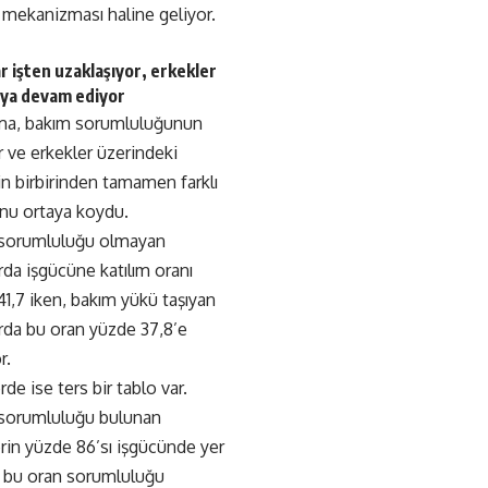
 mekanizması haline geliyor.
r işten uzaklaşıyor, erkekler
aya devam ediyor
rma, bakım sorumluluğunun
r ve erkekler üzerindeki
in birbirinden tamamen farklı
nu ortaya koydu.
sorumluluğu olmayan
rda işgücüne katılım oranı
1,7 iken, bakım yükü taşıyan
rda bu oran yüzde 37,8’e
r.
rde ise ters bir tablo var.
sorumluluğu bulunan
rin yüzde 86’sı işgücünde yer
, bu oran sorumluluğu