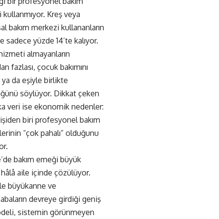
gi bir profesyonel bakım
 kullanmıyor. Kreş veya
al bakım merkezi kullananların
se sadece yüzde 14’te kalıyor.
hizmeti almayanların
dan fazlası, çocuk bakımını
 ya da eşiyle birlikte
üğünü söylüyor. Dikkat çeken
ka veri ise ekonomik nedenler:
işiden biri profesyonel bakım
erinin “çok pahalı” olduğunu
or.
e’de bakım emeği büyük
hâlâ aile içinde çözülüyor.
kle büyükanne ve
baların devreye girdiği geniş
odeli, sistemin görünmeyen