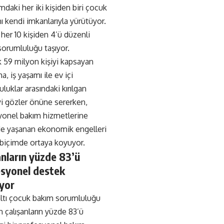
mdaki her iki kişiden biri çocuk
ı kendi imkanlarıyla yürütüyor.
 her 10 kişiden 4’ü düzenli
sorumluluğu taşıyor.
k 59 milyon kişiyi kapsayan
a, iş yaşamı ile ev içi
luklar arasındaki kırılgan
i gözler önüne sererken,
yonel bakım hizmetlerine
de yaşanan ekonomik engelleri
 biçimde ortaya koyuyor.
anların yüzde 83’ü
syonel destek
yor
altı çocuk bakım sorumluluğu
 çalışanların yüzde 83’ü