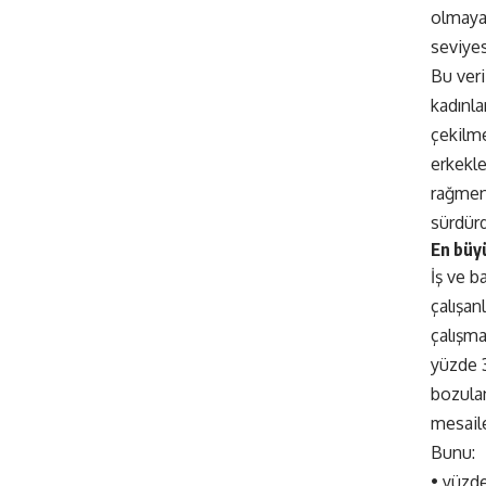
olmaya
seviyes
Bu ver
kadınla
çekilm
erkekl
rağmen
sürdür
En büy
İş ve b
çalışan
çalışma
yüzde 3
bozula
mesail
Bunu:
•⁠ ⁠yüzd