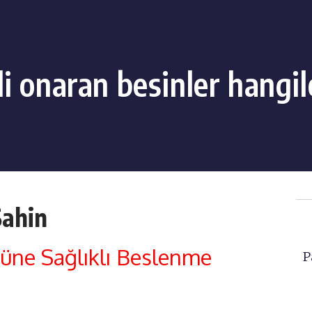
di onaran besinler hangil
Şahin
ne Sağlıklı Beslenme
P