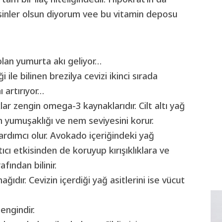
 besinler olsun diyorum vee bu vitamin deposu
olan yumurta akı geliyor…
 ile bilinen brezilya cevizi ikinci sırada
nı artırıyor…
ar zengin omega-3 kaynaklarıdır. Cilt altı yağ
in yumuşaklığı ve nem seviyesini korur.
ardımcı olur. Avokado içeriğindeki yağ
atıcı etkisinden de koruyup kırışıklıklara ve
fından bilinir.
ğıdır. Cevizin içerdiği yağ asitlerini ise vücut
engindir.