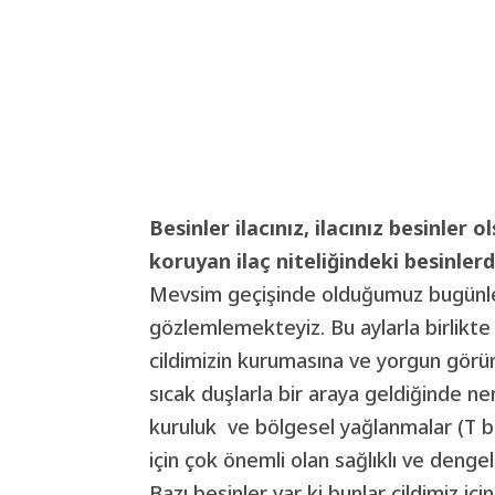
Besinler ilacınız, ilacınız besinler o
koruyan ilaç niteliğindeki besinle
Mevsim geçişinde olduğumuz bugünler
gözlemlemekteyiz. Bu aylarla birlikte
cildimizin kurumasına ve yorgun görün
sıcak duşlarla bir araya geldiğinde nem i
kuruluk ve bölgesel yağlanmalar (T bö
için çok önemli olan sağlıklı ve denge
Bazı besinler var ki bunlar cildimiz için