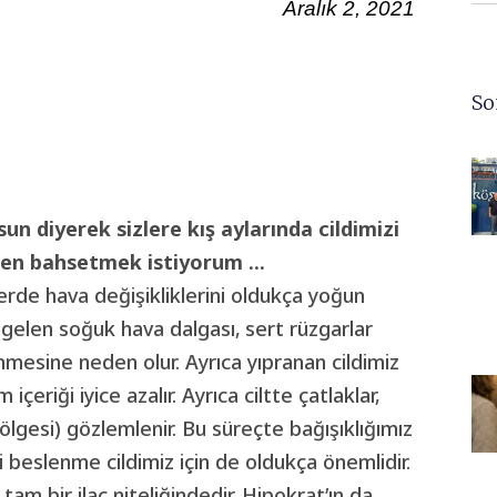
Aralık 2, 2021
So
lsun diyerek sizlere kış aylarında cildimizi
rden bahsetmek istiyorum …
de hava değişikliklerini oldukça yoğun
 gelen soğuk hava dalgası, sert rüzgarlar
mesine neden olur. Ayrıca yıpranan cildimiz
çeriği iyice azalır. Ayrıca ciltte çatlaklar,
lgesi) gözlemlenir. Bu süreçte bağışıklığımız
li beslenme cildimiz için de oldukça önemlidir.
 tam bir ilaç niteliğindedir. Hipokrat’ın da