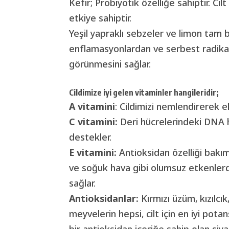
Kefir; Probiyotik özelliğe sahiptir. Cil
etkiye sahiptir.
Yeşil yapraklı sebzeler ve limon tam b
enflamasyonlardan ve serbest radikalle
görünmesini sağlar.
Cildimize iyi gelen vitaminler hangileridir;
A vitamini
: Cildimizi nemlendirerek ela
C vitamini:
Deri hücrelerindeki DNA has
destekler.
E vitamini:
Antioksidan özelliği bakım
ve soğuk hava gibi olumsuz etkenlerde
sağlar.
Antioksidanlar:
Kırmızı üzüm, kızılcık
meyvelerin hepsi, cilt için en iyi pota
bir antioksidan içeriğe sahip olan siya