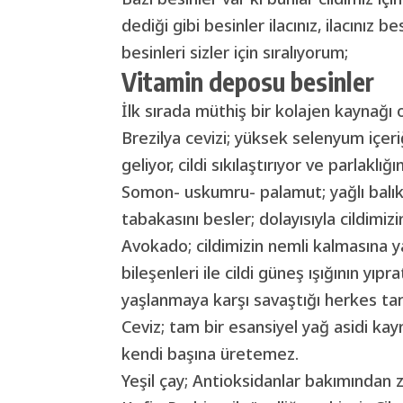
dediği gibi besinler ilacınız, ilacınız
besinleri sizler için sıralıyorum;
Vitamin deposu besinler
İlk sırada müthiş bir kolajen kaynağı 
Brezilya cevizi; yüksek selenyum içeriği
geliyor, cildi sıkılaştırıyor ve parlaklığı
Somon- uskumru- palamut; yağlı balıkl
tabakasını besler; dolayısıyla cildimiz
Avokado; cildimizin nemli kalmasına y
bileşenleri ile cildi güneş ışığının yıpr
yaşlanmaya karşı savaştığı herkes tara
Ceviz; tam bir esansiyel yağ asidi kayna
kendi başına üretemez.
Yeşil çay; Antioksidanlar bakımından z