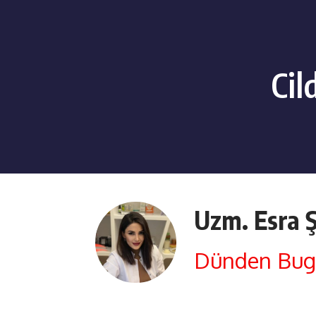
Cil
Uzm. Esra 
Dünden Bugü