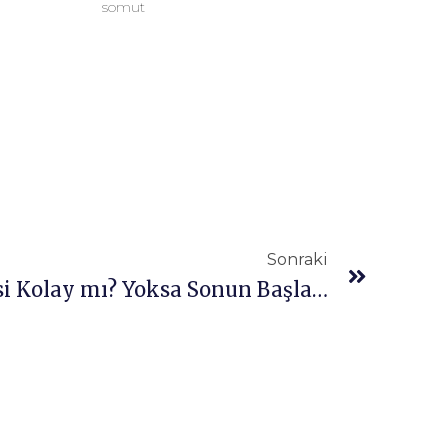
somut
Sonraki
Kariyer ve İlişki İdaresi Kolay mı? Yoksa Sonun Başlangıcı mı?