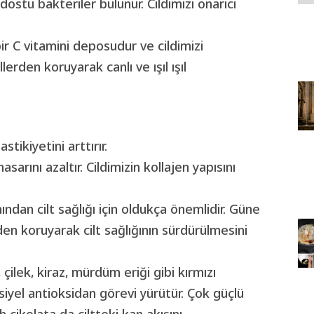
t dostu bakteriler bulunur. Cildimizi onarıcı
ir C vitamini deposudur ve cildimizi
rden koruyarak canlı ve ışıl ışıl
stikiyetini arttırır.
arını azaltır. Cildimizin kollajen yapısını
ından cilt sağlığı için oldukça önemlidir. Güne
n koruyarak cilt sağlığının sürdürülmesini
,
çilek
, kiraz, mürdüm eriği gibi kırmızı
nsiyel antioksidan görevi yürütür. Çok güçlü
h çikolata da ciltteki kan akışını