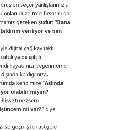
görüşleri seçer yanlışlarımızla
rek onları düzeltme fırsatını da
ormamız gereken şudur:
“Bana
ildirim veriliyor ve ben
le dijital çağ kaynaklı
ltılı ya da ışıltılı
 kendi hayatımızı beğenmeme
n dışında kaldığımıza,
durumda kendimize “
Aslında
iyor olabilir miyim?
le hissetmezsem
 düşüncem mi var?”
diye
z ise geçmişte rastgele