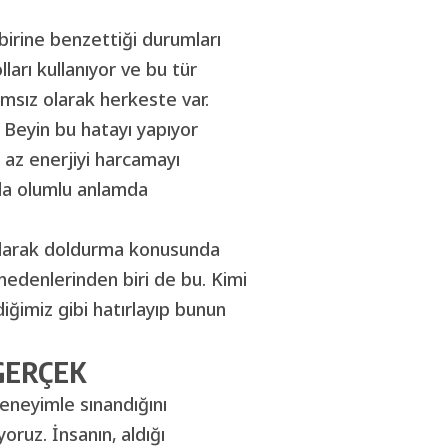
birine benzettiği durumları
ları kullanıyor ve bu tür
ımsız olarak herkeste var.
Beyin bu hatayı yapıyor
 az enerjiyi harcamayı
ada olumlu anlamda
l olarak doldurma konusunda
n nedenlerinden biri de bu. Kimi
diğimiz gibi hatırlayıp bunun
GERÇEK
deneyimle sınandığını
yoruz. İnsanın, aldığı