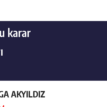
u karar
ı
LGA AKYILDIZ