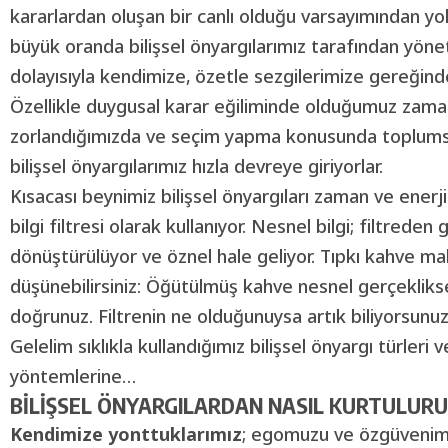
kararlardan oluşan bir canlı olduğu varsayımından yo
büyük oranda bilişsel önyargılarımız tarafından yönet
dolayısıyla kendimize, özetle sezgilerimize gereğind
Özellikle duygusal karar eğiliminde olduğumuz zama
zorlandığımızda ve seçim yapma konusunda toplum
bilişsel önyargılarımız hızla devreye giriyorlar.
Kısacası beynimiz bilişsel önyargıları zaman ve enerj
bilgi filtresi olarak kullanıyor. Nesnel bilgi; filtreden
dönüştürülüyor ve öznel hale geliyor. Tıpkı kahve maki
düşünebilirsiniz: Öğütülmüş kahve nesnel gerçeklikse 
doğrunuz. Filtrenin ne olduğunuysa artık biliyorsunuz
Gelelim sıklıkla kullandığımız bilişsel önyargı türleri
yöntemlerine…
BİLİŞSEL ÖNYARGILARDAN NASIL KURTULUR
Kendimize yonttuklarımız
; egomuzu ve özgüvenimi