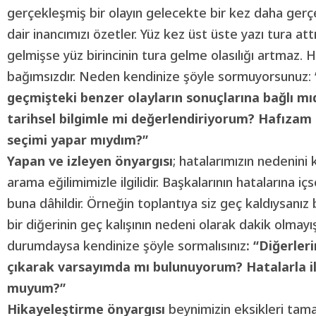
gerçekleşmiş bir olayın gelecekte bir kez daha gerçe
dair inancımızı özetler. Yüz kez üst üste yazı tura a
gelmişse yüz birincinin tura gelme olasılığı artmaz. He
bağımsızdır. Neden kendinize şöyle sormuyorsunuz:
geçmişteki benzer olayların sonuçlarına bağlı mıd
tarihsel bilgimle mi değerlendiriyorum? Hafızam
seçimi yapar mıydım?”
Yapan ve izleyen önyargısı
; hatalarımızın nedenini
arama eğilimimizle ilgilidir. Başkalarının hatalarına 
buna dâhildir. Örneğin toplantıya siz geç kaldıysanız 
bir diğerinin geç kalışının nedeni olarak dakik olmayış
durumdaysa kendinize şöyle sormalısınız
: “Diğerler
çıkarak varsayımda mı bulunuyorum? Hatalarla ilg
muyum?”
Hikayeleştirme önyargısı
beynimizin eksikleri tamaml