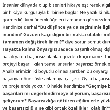
İnsanlar dünyada olup bitenleri hikayeleştirerek algıla
bir hikâye kurgusuyla birbirine bağlar. Ne yazık ki hik
görmediği kimi önemli öğeleri tamamen görmezden 
Kendinize derhal
“Bu düşünce ya da seçimimle ilgil
inandım? Gözden kaçırdığım bir nokta olabilir mi
tamamen değiştirebilir mi?“
diye sorun somut dur
Hayatta kalma önyargısı
sadece başarılı olmuş kiş
hatalı ya da başarısız olanları gözden kaçırmamızı tan
projeyi başarılı kılan temel unsurlar başarısız örnekl
Analizlerimizin iki boyutlu olması şartken bu önyar
başarıya döner öyle anlamaya çalışırız. Oysa başarısızlık
ve projelerde yoktur. O halde kendimize
“Geçmişe 
başarıları mı değerlendirmeye alıyorum, başarısı
geliyorum? Başarısızlığa götüren eğilimlerle yüz
ve başarısızlığın ne gibi ortak özellikleri olabilir?