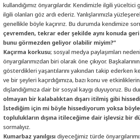
kullandığımız önyargılardır. Kendimizle ilgili yüceltici 
ilgili olanları göz ardı ederiz. Yanlışlarımızla yüzleşe
genellikle böyle kaçırırız. Bu durumda kendimize s
çevremden, tekrar eder şekilde aynı konuda geri b
bunu görmezden geliyor olabilir miyim?”
Kaçırma korkusu
; sosyal medya paylaşımları nedeniy
önyargılarımızdan biri olarak öne çıkıyor. Başkalarının ışı
gösterdikleri yaşantılarını yakından takip ederken
ve bir şeyleri kaçırdığımıza, bazı konu ve etkinlikleri
dışlandığımıza dair bir sosyal kaygı duyuyoruz. Bu 
olmayan bir kalabalıktan dışarı itilmiş gibi hissed
İstediğim için mi böyle hissediyorum yoksa böy
toplulukların dışına itileceğime dair işlevsiz bir
sormalıyız.
Kumarbaz yanılgısı
diyeceğimiz türde önyargılarımı