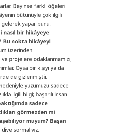
rlar. Beyinse farklı öğeleri
âyenin bütünüyle çok ilgili
gelerek yapar bunu.
i nasıl bir hikâyeye
? Bu nokta hikâyeyi
um üzerinden.
i ve projelere odaklanmamızı;
ımlar. Oysa bir kişiyi ya da
erde de gizlenmiştir.
gı nedeniyle yüzümüzü sadece
la ilgili bilgi; başarılı insan
baktığımda sadece
zlıkları görmezden mi
leşebiliyor muyum? Başarı
”
diye sormalıyız.