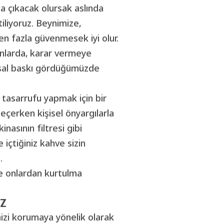
la çıkacak olursak aslında
iliyoruz. Beynimize,
en fazla güvenmesek iyi olur.
nlarda, karar vermeye
sal baskı gördüğümüzde
i tasarrufu yapmak için bir
 geçerken kişisel önyargılarla
nasının filtresi gibi
içtiğiniz kahve sizin
.
 ve onlardan kurtulma
UZ
zi korumaya yönelik olarak