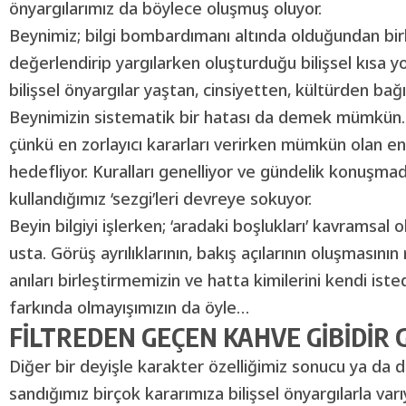
önyargılarımız da böylece oluşmuş oluyor.
Beynimiz; bilgi bombardımanı altında olduğundan bir
değerlendirip yargılarken oluşturduğu bilişsel kısa yol
bilişsel önyargılar yaştan, cinsiyetten, kültürden bağ
Beynimizin sistematik bir hatası da demek mümkün. 
çünkü en zorlayıcı kararları verirken mümkün olan en
hedefliyor. Kuralları genelliyor ve gündelik konuşm
kullandığımız ‘sezgi’leri devreye sokuyor.
Beyin bilgiyi işlerken; ‘aradaki boşlukları’ kavramsa
usta. Görüş ayrılıklarının, bakış açılarının oluşmasını
anıları birleştirmemizin ve hatta kimilerini kendi iste
farkında olmayışımızın da öyle…
FİLTREDEN GEÇEN KAHVE GİBİDİR 
Diğer bir deyişle karakter özelliğimiz sonucu ya da 
sandığımız birçok kararımıza bilişsel önyargılarla varı