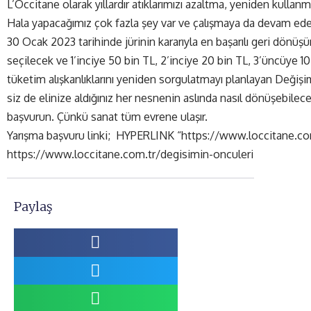
L’Occitane olarak yıllardır atıklarımızı azaltma, yeniden kullan
Hala yapacağımız çok fazla şey var ve çalışmaya da devam edec
30 Ocak 2023 tarihinde jürinin kararıyla en başarılı geri dönüşü
seçilecek ve 1’inciye 50 bin TL, 2’inciye 20 bin TL, 3’üncüye 10
tüketim alışkanlıklarını yeniden sorgulatmayı planlayan Değişim
siz de elinize aldığınız her nesnenin aslında nasıl dönüşebilec
başvurun. Çünkü sanat tüm evrene ulaşır.
Yarışma başvuru linki;
HYPERLINK “https://www.loccitane.com
https://www.loccitane.com.tr/degisimin-onculeri
Paylaş