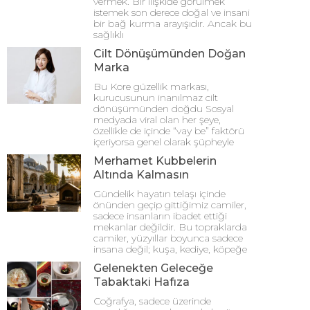
vermek. Bir ilişkide görülmek
istemek son derece doğal ve insani
bir bağ kurma arayışıdır. Ancak bu
sağlıklı
Cilt Dönüşümünden Doğan
Marka
Bu Kore güzellik markası,
kurucusunun inanılmaz cilt
dönüşümünden doğdu Sosyal
medyada viral olan her şeye,
özellikle de içinde “vay be” faktörü
içeriyorsa genel olarak şüpheyle
Merhamet Kubbelerin
Altında Kalmasın
Gündelik hayatın telaşı içinde
önünden geçip gittiğimiz camiler,
sadece insanların ibadet ettiği
mekanlar değildir. Bu topraklarda
camiler, yüzyıllar boyunca sadece
insana değil; kuşa, kediye, köpeğe
Gelenekten Geleceğe
Tabaktaki Hafıza
Coğrafya, sadece üzerinde