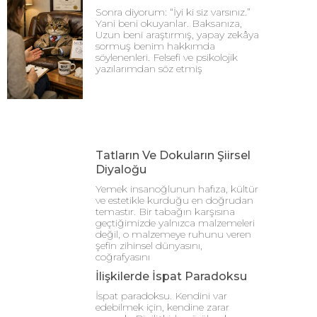
Sonra diyorum: “İyi ki siz varsınız.”
Yani beni okuyanlar. Baksanıza,
Uzun beni araştırmış, yapay zekâya
sormuş benim hakkımda
söylenenleri. Felsefi ve psikolojik
yazılarımdan söz etmiş
Tatların Ve Dokuların Şiirsel
Diyaloğu
Yemek insanoğlunun hafıza, kültür
ve estetikle kurduğu en doğrudan
temastır. Bir tabağın karşısına
geçtiğimizde yalnızca malzemeleri
değil, o malzemeye ruhunu veren
şefin zihinsel dünyasını,
coğrafyasını
İlişkilerde İspat Paradoksu
İspat paradoksu. Kendini var
edebilmek için, kendine zarar