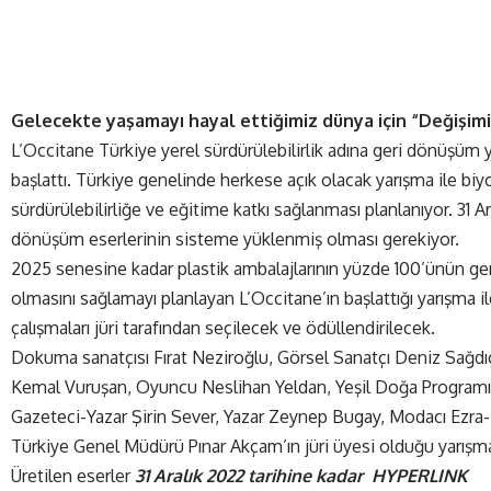
Gelecekte yaşamayı hayal ettiğimiz dünya için “Değişimi
L’Occitane
Türkiye yerel sürdürülebilirlik adına geri dönüşüm 
başlattı. Türkiye genelinde herkese açık olacak yarışma ile biyo
sürdürülebilirliğe ve eğitime katkı sağlanması planlanıyor. 31 Ar
dönüşüm eserlerinin sisteme yüklenmiş olması gerekiyor.
2025 senesine kadar plastik ambalajlarının yüzde 100’ünün ger
olmasını sağlamayı planlayan L’Occitane’ın başlattığı yarışma i
çalışmaları jüri tarafından seçilecek ve ödüllendirilecek.
Dokuma sanatçısı Fırat Neziroğlu, Görsel Sanatçı Deniz Sağdı
Kemal Vuruşan, Oyuncu Neslihan Yeldan, Yeşil Doğa Programı
Gazeteci-Yazar Şirin Sever, Yazar Zeynep Bugay, Modacı Ezra-
Türkiye Genel Müdürü Pınar Akçam’ın jüri üyesi olduğu yarışma
Üretilen eserler
31
Aralık 2022 tarihine kadar
HYPERLINK