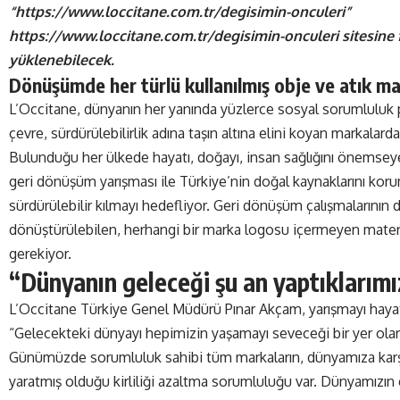
“https://www.loccitane.com.tr/degisimin-onculeri”
https://www.loccitane.com.tr/degisimin-onculeri
sitesine 
yüklenebilecek.
Dönüşümde her türlü kullanılmış obje ve atık ma
L’Occitane, dünyanın her yanında yüzlerce sosyal sorumluluk p
çevre, sürdürülebilirlik adına taşın altına elini koyan markalardan
Bulunduğu her ülkede hayatı, doğayı, insan sağlığını önemsey
geri dönüşüm yarışması ile Türkiye’nin doğal kaynaklarını koruma
sürdürülebilir kılmayı hedefliyor. Geri dönüşüm çalışmalarının da
dönüştürülebilen, herhangi bir marka logosu içermeyen mater
gerekiyor.
“Dünyanın geleceği şu an yaptıklarımı
L’Occitane Türkiye Genel Müdürü Pınar Akçam, yarışmayı haya
“Gelecekteki dünyayı hepimizin yaşamayı seveceği bir yer olar
Günümüzde sorumluluk sahibi tüm markaların, dünyamıza kar
yaratmış olduğu kirliliği azaltma sorumluluğu var. Dünyamızın g