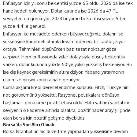
Enflasyon için yıl sonu beklentisi yüzde 65 oldu. 2026’da ise tek
hane hedefi bulunuyor. Dolar kurunda ise 2026’da 47 TL
seviyeleri ön görülüyor. 2023 büyüme beklentisi yüzde 5’ten
yüzde 4.4’ e geriledi.
Enflasyon ile mücadele ederken büyüyeceğimiz, doların ise
yükselişine kademeli olarak devam edeceği bir tablo çıkıyor
ortaya. Tahminleri düşünürken bazı tezat noktalar göze
çarpıyor. Hem enflasyonda yıllar dolayısıyla düşüş beklentisi
varken, dolar kurunda yüzde 50’ye yakın yükseliş bekleniyor. Bu
ise dış kaynak gereksiminin altını çiziyor. Yabancı yatırımcının
ülkemize girişini zorunla hale getiriyor.
Cuma akşamı kredi derecelendirme kuruluşu Fitch, Türkiye’nin
not görünümünü yükseltti. Rasyonel politikalara dönüşün
başlaması görünüme pozitif etkisi oldu. Hala yatırım yapılabilir
seviyenin 6 kademe altında olsakta, pozitif haber arayışı içinde
olan borsa için pozitif gelişme diyebiliriz.
Borsa’da Son Alıcı Olmak
Borsa İstanbul’un hiç düzeltme yapmadan yükselişine devam