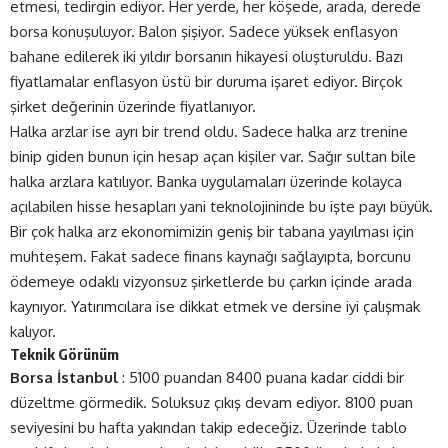
etmesi, tedirgin ediyor. Her yerde, her köşede, arada, derede
borsa konuşuluyor. Balon şişiyor. Sadece yüksek enflasyon
bahane edilerek iki yıldır borsanın hikayesi oluşturuldu. Bazı
fiyatlamalar enflasyon üstü bir duruma işaret ediyor. Birçok
şirket değerinin üzerinde fiyatlanıyor.
Halka arzlar
ise ayrı bir trend oldu. Sadece halka arz trenine
binip giden bunun için hesap açan kişiler var. Sağır sultan bile
halka arzlara katılıyor. Banka uygulamaları üzerinde kolayca
açılabilen hisse hesapları yani teknolojininde bu işte payı büyük.
Bir çok halka arz ekonomimizin geniş bir tabana yayılması için
muhteşem. Fakat sadece finans kaynağı sağlayıpta, borcunu
ödemeye odaklı vizyonsuz şirketlerde bu çarkın içinde arada
kaynıyor. Yatırımcılara ise dikkat etmek ve dersine iyi çalışmak
kalıyor.
Teknik Görünüm
Borsa İstanbul
: 5100 puandan 8400 puana kadar ciddi bir
düzeltme görmedik. Soluksuz çıkış devam ediyor. 8100 puan
seviyesini bu hafta yakından takip edeceğiz. Üzerinde tablo