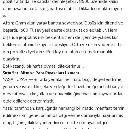
pozitif altında ise satışlar derinleşebilir. 8500 üzerinde kalıcı
olamazsa bu hafta satış haftası olabilir. Dikkatli olmakta fayda
var.
Altın:
Gram altın yatay bantta seyrediyor. Düşüş için direnci ve
başardı. 1600 Tl seviyesi destek olarak takip edilebilir. Hem
dışarıda jeopolitik risk beklentisi hem de içerinde yüksek kur
beklentisi altının hikayesini besliyor. Orta ve uzun vadede altın
için pozitifiz diyebiliriz. Portföylere altın eklemek mantıklı
olacaktır.
Bol kazançlı bir hafta olması dileklerimle…
Şirin Sarı Altın ve Para Piyasaları Uzmanı
YASAL UYARI—Burada yer alan her türlü bilgi, değerlendirme,
yorum ve istatistiki şekil ve değerler hazırlandığı tarih itibariyle
mevcut piyasa koşulları ve güvenilirliğine inanılan kaynaklardan
elde edilerek derlenmiştir.
Yazar tarafından, karşılığında herhangi bir maddi menfaat temin
edilmeksizin, genel anlamda bilgi vermek amacıyla hazırlanmış
olup, hiçbir şekilde yönlendirici nitelikte olmayan bilgiler