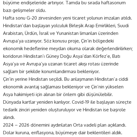
büyüme endişeleride artırıyor. Tamda bu sırada haftasonum
bazı gelişmeler oldu.
Hafta sonu G-20 zirvesinden yeni ticaret yolunun imzaları atıldı.
Hindistan’dan başlayan yolculuk Birleşik Arap Emirlikleri, Suudi
Arabistan, Ürdün, İsrail ve Yunanistan limanları üzerinden
Avrupa’ya uzanıyor. Söz konusu proje, Çin’in bölgedeki
ekonomik hedeflerine meydan okuma olarak değerlendirilirken;
koridorun Hindistan’ı Güney Doğu Asya’dan Körfez’e, Batı
Asya’ya ve Avrupa’ya uzanan ticaret akışı rotası üzerinde
sağlam bir şekilde konumlandırması bekleniyor.
Çin’in yerine Hindistan seçildi. Bu anlaşmanın Hindistan’a ciddi
ekonomik avantaj sağlaması bekleniyor ve Çin’nin yükselen
Asya hakimiyeti için alınan bir önlem gibi düşünülebilir.
Dünyada kartlar yeniden karılıyor. Covid-19 ile başlayan süreçte
tedarik zinciri yeniden oluşturuluyor ve Hindistan ise başrole
alındı.
2024 – 2026 dönemini aydınlatan Orta vadeli plan açıklandı.
Dolar kuruna, enflasyona, büyümeye dair beklentileri aldık.