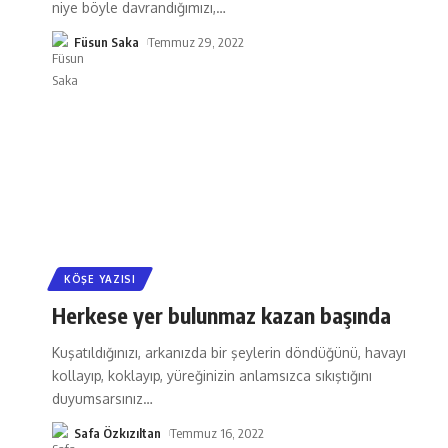
niye böyle davrandığımızı,
…
Füsun Saka
Temmuz 29, 2022
KÖŞE YAZISI
Herkese yer bulunmaz kazan başında
Kuşatıldığınızı, arkanızda bir şeylerin döndüğünü, havayı
kollayıp, koklayıp, yüreğinizin anlamsızca sıkıştığını
duyumsarsınız
…
Safa Özkızıltan
Temmuz 16, 2022