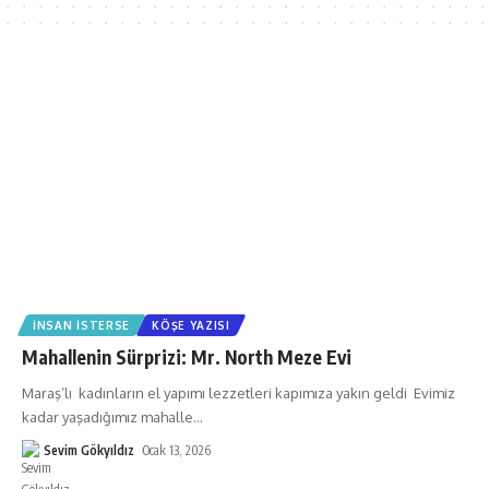
İNSAN İSTERSE
KÖŞE YAZISI
Mahallenin Sürprizi: Mr. North Meze Evi
Maraş’lı kadınların el yapımı lezzetleri kapımıza yakın geldi Evimiz
kadar yaşadığımız mahalle
…
Sevim Gökyıldız
Ocak 13, 2026