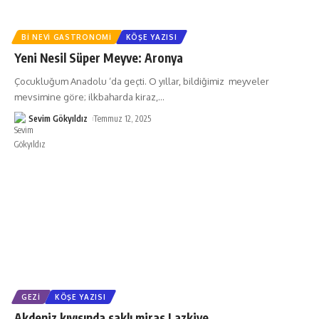
BI NEVI GASTRONOMI
KÖŞE YAZISI
Yeni Nesil Süper Meyve: Aronya
Çocukluğum Anadolu ‘da geçti. O yıllar, bildiğimiz meyveler
mevsimine göre; ilkbaharda kiraz,
…
Sevim Gökyıldız
Temmuz 12, 2025
GEZI
KÖŞE YAZISI
Akdeniz kıyısında saklı miras Lazkiye