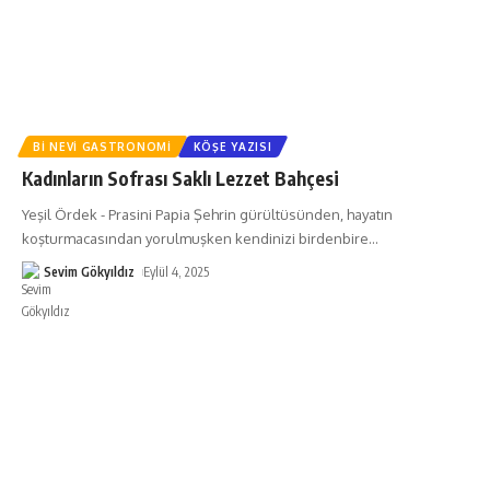
BI NEVI GASTRONOMI
KÖŞE YAZISI
Kadınların Sofrası Saklı Lezzet Bahçesi
Yeşil Ördek - Prasini Papia Şehrin gürültüsünden, hayatın
koşturmacasından yorulmuşken kendinizi birdenbire
…
Sevim Gökyıldız
Eylül 4, 2025