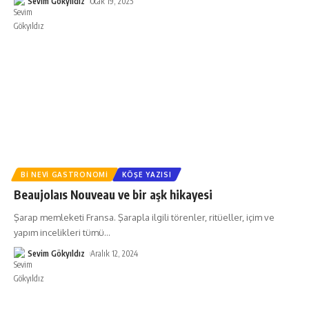
Sevim Gökyıldız
Ocak 19, 2025
BI NEVI GASTRONOMI
KÖŞE YAZISI
Beaujolaıs Nouveau ve bir aşk hikayesi
Şarap memleketi Fransa. Şarapla ilgili törenler, ritüeller, içim ve
yapım incelikleri tümü
…
Sevim Gökyıldız
Aralık 12, 2024