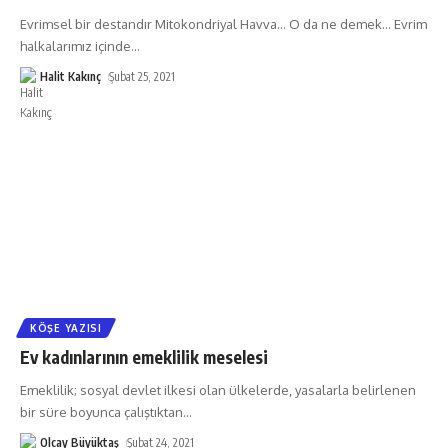
Evrimsel bir destandır Mitokondriyal Havva… O da ne demek… Evrim
halkalarımız içinde
…
Halit Kakınç
Şubat 25, 2021
KÖŞE YAZISI
Ev kadınlarının emeklilik meselesi
Emeklilik; sosyal devlet ilkesi olan ülkelerde, yasalarla belirlenen
bir süre boyunca çalıştıktan
…
Olcay Büyüktaş
Şubat 24, 2021