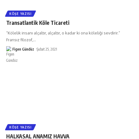
KÖŞE YAZISI
Transatlantik Köle Ticareti
“Kölelik insanı alçaltır, alçaltır, o kadar ki ona köleliği sevdirir.”
Fransız filozof,
…
Figen Gündüz
Şubat 25, 2021
KÖŞE YAZISI
HALKASAL ANAMIZ HAVVA