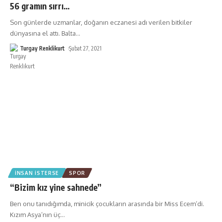
56 gramın sırrı…
Son günlerde uzmanlar, doğanın eczanesi adı verilen bitkiler
dünyasına el attı. Balta
…
Turgay Renklikurt
Şubat 27, 2021
İNSAN İSTERSE
SPOR
“Bizim kız yine sahnede”
Ben onu tanıdığımda, minicik çocukların arasında bir Miss Ecem’di.
Kızım Asya’nın üç
…