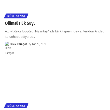
KÖŞE YAZISI
Ölümsüzlük Suyu
Altı yıl önce bugün… Nişantaşı’nda bir kitapevindeyiz. Feridun Andaç
ile sohbet ediyoruz.
…
Dilek Karagöz
Şubat 28, 2021
KÖŞE YAZISI