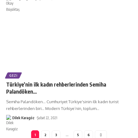
GEZI
Türkiye’nin ilk kadın rehberlerinden Semiha
Palandöken…
Semiha Palandöken… Cumhuriyet Türkiye'sinin ilk kadın turist
rehberlerinden biri… Modern Türkiye’nin, toplum
…
Dilek Karagöz
Şubat 22, 2021
1
2
3
…
5
6